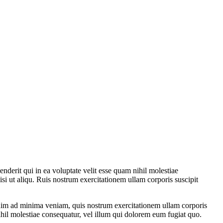
derit qui in ea voluptate velit esse quam nihil molestiae
i ut aliqu. Ruis nostrum exercitationem ullam corporis suscipit
o.nim ad minima veniam, quis nostrum exercitationem ullam corporis
ihil molestiae consequatur, vel illum qui dolorem eum fugiat quo.