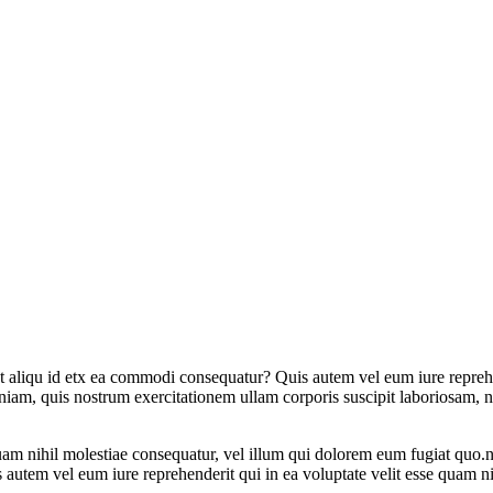
ut aliqu id etx ea commodi consequatur? Quis autem vel eum iure reprehen
am, quis nostrum exercitationem ullam corporis suscipit laboriosam, nis
 quam nihil molestiae consequatur, vel illum qui dolorem eum fugiat qu
 autem vel eum iure reprehenderit qui in ea voluptate velit esse quam n